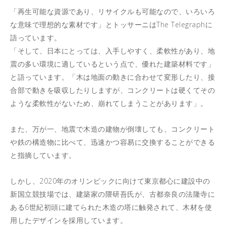
「再生可能な資源であり、リサイクルも可能なので、いろいろ
な意味で理想的な素材です」とトッサーニはThe Telegraphに
語っています。
「そして、日本にとっては、入手しやすく、柔軟性があり、地
震の多い環境に適しているという点で、優れた建築材料です」
と語っています。「木は地面の動きに合わせて変形したり、接
合部で動きを吸収したりしますが、コンクリートは硬くてその
ような柔軟性がないため、崩れてしまうことがあります」。
また、万が一、地震で木造の建物が倒壊しても、コンクリート
や鉄の構造物に比べて、迅速かつ容易に交換することができる
と指摘しています。
しかし、2020年のオリンピックに向けて東京都心に建設中の
新国立競技場では、建築家の隈研吾氏が、古都奈良の法隆寺に
ある6世紀初頭に建てられた木造の塔に触発されて、木材を使
用したデザインを採用しています。