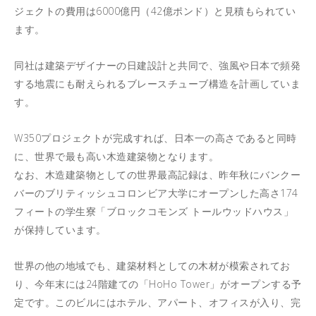
ジェクトの費用は6000億円（42億ポンド）と見積もられてい
ます。
同社は建築デザイナーの日建設計と共同で、強風や日本で頻発
する地震にも耐えられるブレースチューブ構造を計画していま
す。
W350プロジェクトが完成すれば、日本一の高さであると同時
に、世界で最も高い木造建築物となります。
なお、木造建築物としての世界最高記録は、昨年秋にバンクー
バーのブリティッシュコロンビア大学にオープンした高さ174
フィートの学生寮「ブロックコモンズ トールウッドハウス」
が保持しています。
世界の他の地域でも、建築材料としての木材が模索されてお
り、今年末には24階建ての「HoHo Tower」がオープンする予
定です。このビルにはホテル、アパート、オフィスが入り、完