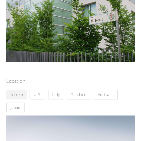
Location:
Niseko
U.S.
Italy
Thailand
Australia
Japan