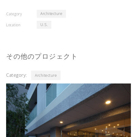
Architecture
Category
U.S.
Location
その他のプロジェクト
Category:
Architecture