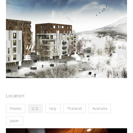
Location:
Niseko
U.S.
Italy
Thailand
Australia
Japan