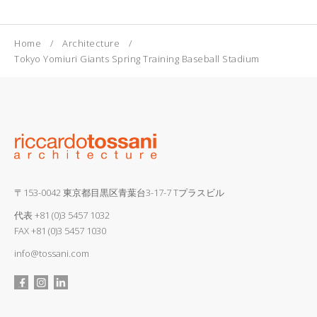
Home
Architecture
Tokyo Yomiuri Giants Spring Training Baseball Stadium
〒153-0042 東京都目黒区青葉台3-17-7 Tプラスビル
代表
+81 (0)3 5457 1032
FAX +81 (0)3 5457 1030
info@tossani.com