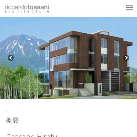
概要
Cascade Hirafu