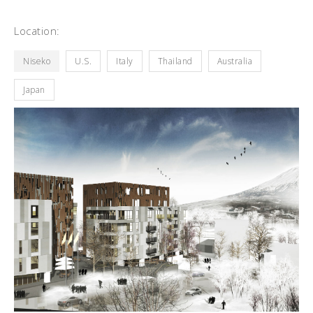
Location:
Niseko
U.S.
Italy
Thailand
Australia
Japan