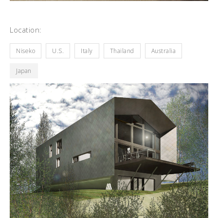
Location:
Niseko
U.S.
Italy
Thailand
Australia
Japan