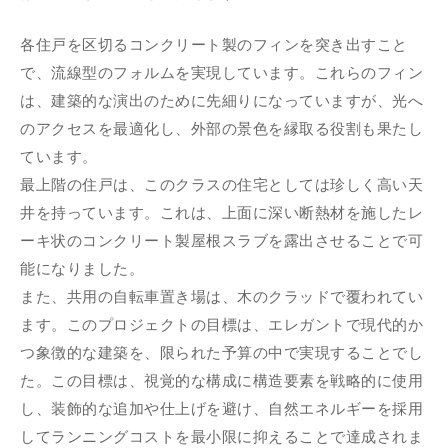
各住戸を区切るコンクリート製のフィンを突き出すこと
で、流線型のフォルムを実現しています。これらのフィン
は、建築的な演出のために先細りになっていますが、光へ
のアクセスを最適化し、外部の景色を縁取る役割も果たし
ています。
最上階の住戸は、このクラスの住宅としては珍しく高い天
井を持っています。これは、上面に深い断熱材を施したレ
ーキ状のコンクリート製屋根スラブを露出させることで可
能になりました。
また、共用の自転車置き場は、木のクラッドで覆われてい
ます。このプロジェクトの目標は、エレガントで現代的か
つ象徴的な建築を、限られた予算の中で実現することでし
た。この目標は、視覚的な構成に構造要素を戦略的に使用
し、装飾的な追加や仕上げを避け、自然エネルギーを採用
してランニングコストを最小限に抑えることで達成されま